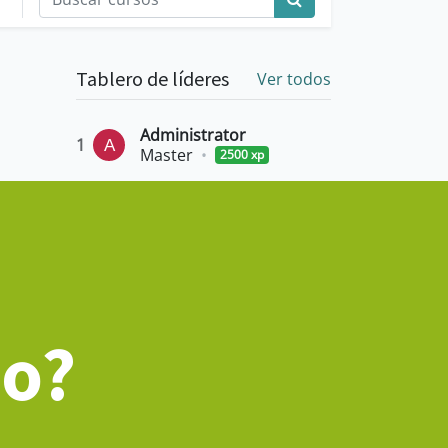
Tablero de líderes
Ver todos
Administrator
1
Master
•
2500 xp
do?